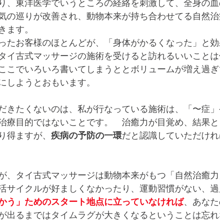
り、東洋医学でいうところの経絡を刺激して、全身の血
気の巡りが改善され、動物本来が持ち合わせてる自然治
きます。
ったお客様のほとんどが、「身体がかるくなった」と効
タイ古式マッサージの施術を受けると訪れるいいことは
ここでいろいろ書いてしまうととボリュームが増え過ぎ
にしようとおもいます。
だきたくないのは、私が行なっている施術は、「〜症」
治療目的ではないことです。　治癒力が目覚め、結果と
り得ますが、
疾病の予防の一環
だと認識していただけれ
が、タイ古式マッサージは動物本来がもつ「自然治癒力
活サイクルが好ましくなかったり、運動習慣がない、過
かう」ためのスタート地点に立っていなければ
、あなた
が出るまではタイムラグが大きくなるということは忘れ