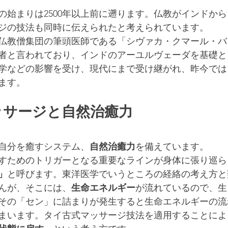
の始まりは2500年以上前に遡ります。仏教がインドか
ジの技法も同時に伝えられたと考えられています。
仏教僧集団の筆頭医師である「シヴァカ・クマール・バ
者と言われており、インドのアーユルヴェーダを基礎と
学などの影響を受け、現代にまで受け継がれ、昨今では
ます。
ッサージと自然治癒力
自分を癒すシステム、
自然治癒力
を備えています。
すためのトリガーとなる重要なラインが身体に張り巡ら
」
と呼びます。東洋医学でいうところの経絡の考え方と
んが、そこには、
生命エネルギー
が流れているので、生
その「セン」に詰まりが発生すると生命エネルギーの流
まいます。タイ古式マッサージ技法を適用することによ