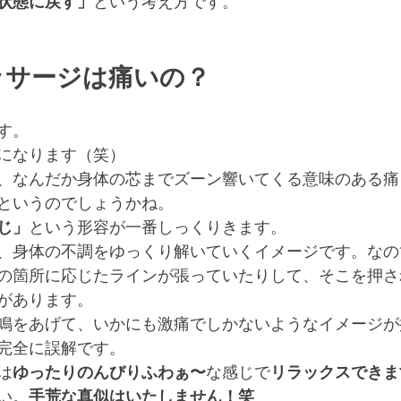
状態に戻す」
という考え方です。
ッサージは痛いの？
す。
になります（笑）
、なんだか身体の芯までズーン響いてくる意味のある痛
というのでしょうかね。
じ」
という形容が一番しっくりきます。
、身体の不調をゆっくり解いていくイメージです。なの
の箇所に応じたラインが張っていたりして、そこを押さ
があります。
鳴をあげて、いかにも激痛でしかないようなイメージが
完全に誤解です。
は
ゆったりのんびりふわぁ〜
な感じで
リラックスできま
い。
手荒な真似はいたしません！笑