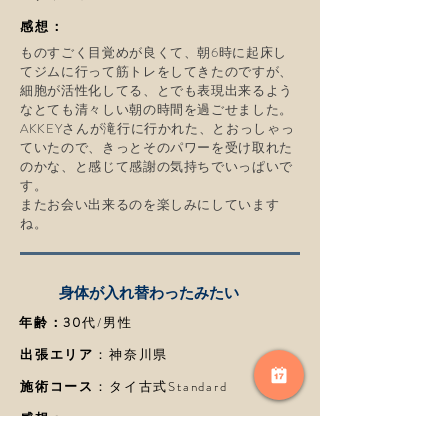
感想：
ものすごく目覚めが良くて、朝6時に起床し
てジムに行って筋トレをしてきたのですが、
細胞が活性化してる、とでも表現出来るよう
なとても清々しい朝の時間を過ごせました。
AKKEYさんが滝行に行かれた、とおっしゃっ
ていたので、きっとそのパワーを受け取れた
のかな、と感じて感謝の気持ちでいっぱいで
す。
またお会い出来るのを楽しみにしています
ね。
​身体が入れ替わったみたい
​年齢：30
代/男性
​出張エリア
：神奈川県
​施術コース
：タイ古式Standard
感想：
施術開始直後、下半身からじわじわ変化してい