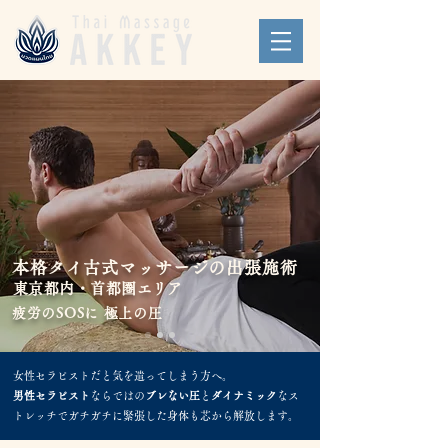
本格タイ古式マッサージの出張施術
東京都内・首都圏エリア
疲労のSOSに
極上の圧
女性セラピストだと気を遣ってしまう方へ。
男性セラピスト
ならではの
ブレない圧
と
ダイナミック
なス
トレッチでガチガチに緊張した身体も芯から解放します。