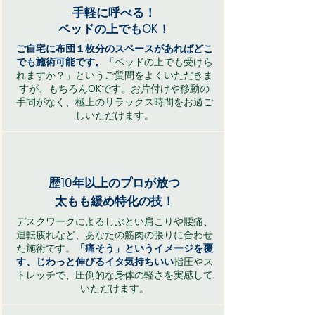
手軽に呼べる！​
ベッドの上でもOK！
ご自宅に布団１枚分のスペースがあればどこ
でも施術可能です。
「
ベッドの上でも受けら
れますか？」というご質問をよくいただきま
すが、もちろん
OK
です。お片付けや移動の
手間がなく、極上のリラックス時間をお過ご
しいただけます。
​歴10年以上のプロが放つ
太もも緩め特化の技！
​デスクワークによるしぶとい肩こりや腰痛、
運転疲れなど、あなたの筋肉の張りに合わせ
た施術です。
「痛そう」というイメージを覆
す、じわっと伸びるイタ気持ちいい
指圧やス
トレッチで、圧倒的な身体の軽さを実感して
いただけます。