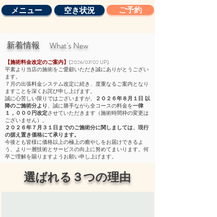
メニュー
空き状況
ご予約
​新着情報
What's New
(2026/07/02 UP)
【施術料金改定のご案内】
平素より当店の施術をご愛顧いただき誠にありがとうござい
ます。
７月の出張料金システム改定に続き、度重なるご案内となり
ますことを深くお詫び申し上げます。
誠に心苦しい限りではございますが、
２０２６年８月１日 以
降のご施術分より
、誠に勝手ながら全コースの料金を
一律
１，０００円改定
させていただきます（施術時間枠の変更は
ございません）。
２０２６年７月３１日までのご施術分に関しましては、現行
の据え置き価格にて承ります。
今後とも皆様に価格以上の極上の癒やしをお届けできるよ
う、より一層技術とサービスの向上に努めてまいります。何
卒ご理解を賜りますようお願い申し上げます。
​選ばれる３つの理由