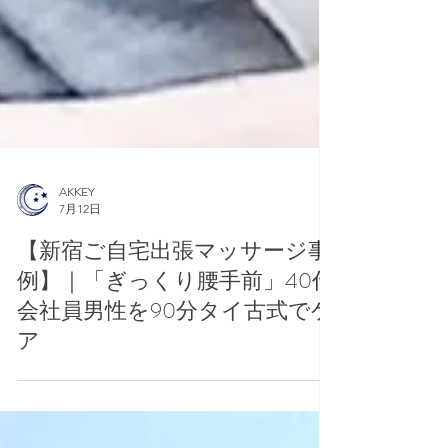
AKKEY
7月12日
【新宿ご自宅出張マッサージ事
例】｜「ぎっくり腰手前」40代
会社員男性を90分タイ古式でケ
ア